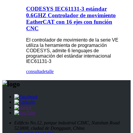
CODESYS IEC61131-3 estándar
0.6GHZ Controlador de movimiento
EatherCAT con 16 ejes con función
CNC
El controlador de movimiento de la serie VE
utiliza la herramienta de programación
CODESYS, admite 6 lenguajes de
programación del estándar internacional
IEC61131-3
consulta
detalle
Edificio No.12, parque industrial CIMC, Nanshan Road
523808, ciudad de Dongguan, China