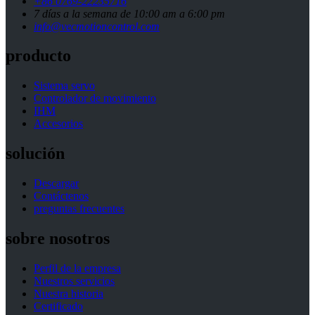
+86 0769-22235716
7 días a la semana de 10:00 am a 6:00 pm
info@vecmotioncontrol.com
producto
Sistema servo
Controlador de movimiento
IHM
Accesorios
solución
Descargar
Contáctenos
preguntas frecuentes
sobre nosotros
Perfil de la empresa
Nuestros servicios
Nuestra historia
Certificado