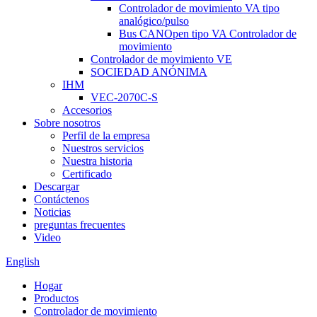
Controlador de movimiento VA tipo
analógico/pulso
Bus CANOpen tipo VA Controlador de
movimiento
Controlador de movimiento VE
SOCIEDAD ANÓNIMA
IHM
VEC-2070C-S
Accesorios
Sobre nosotros
Perfil de la empresa
Nuestros servicios
Nuestra historia
Certificado
Descargar
Contáctenos
Noticias
preguntas frecuentes
Video
English
Hogar
Productos
Controlador de movimiento