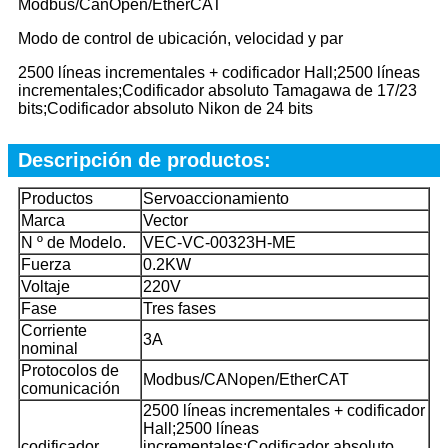
Modbus/CanOpen/EtherCAT
Modo de control de ubicación, velocidad y par
2500 líneas incrementales + codificador Hall;2500 líneas
incrementales;Codificador absoluto Tamagawa de 17/23
bits;Codificador absoluto Nikon de 24 bits
Descripción de productos:
Productos
Servoaccionamiento
Marca
Vector
N º de Modelo.
VEC-VC-00323H-ME
Fuerza
0.2KW
Voltaje
220V
Fase
Tres fases
Corriente
3A
nominal
Protocolos de
Modbus/CANopen/EtherCAT
comunicación
2500 líneas incrementales + codificador
Hall;2500 líneas
codificador
incrementales;Codificador absoluto