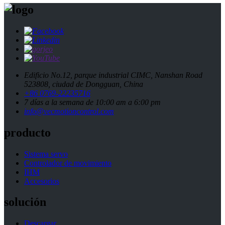
Edificio No.12, parque industrial CIMC, Nanshan Road
523808, ciudad de Dongguan, China
+86 0769-22235716
7 días a la semana de 10:00 am a 6:00 pm
info@vecmotioncontrol.com
producto
Sistema servo
Controlador de movimiento
IHM
Accesorios
solución
Descargar