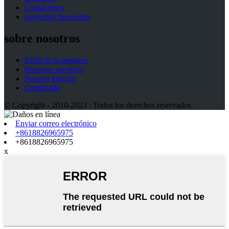
Contáctenos
preguntas frecuentes
sobre nosotros
Perfil de la empresa
Nuestros servicios
Nuestra historia
Certificado
© Copyright - 2010-2023 : Todos los derechos reservados.
Enviar correo electrónico
+8618826965975
+8618826965975
x