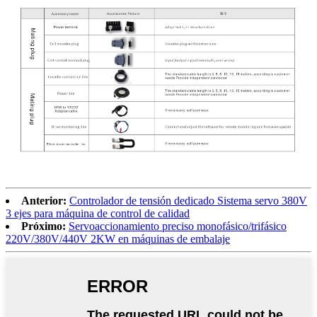
Anterior:
Controlador de tensión dedicado Sistema servo 380V
3 ejes para máquina de control de calidad
Próximo:
Servoaccionamiento preciso monofásico/trifásico
220V/380V/440V 2KW en máquinas de embalaje