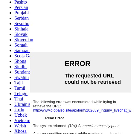
Pashto
Persian
Punjabi
Serbian
Sesotho
Sinhala
Slovak
Slovenian
Somali
Samoan
Scots Gaelic
Shona
Sindhi
Sundanese
Swahili
Tajik
Tamil
Telugu
Thai
Ukrainian
Urdu
Uzbek
Vietnamese
Welsh
Xhosa