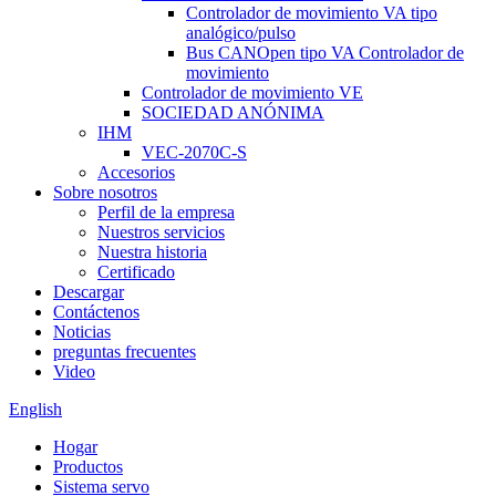
Controlador de movimiento VA tipo
analógico/pulso
Bus CANOpen tipo VA Controlador de
movimiento
Controlador de movimiento VE
SOCIEDAD ANÓNIMA
IHM
VEC-2070C-S
Accesorios
Sobre nosotros
Perfil de la empresa
Nuestros servicios
Nuestra historia
Certificado
Descargar
Contáctenos
Noticias
preguntas frecuentes
Video
English
Hogar
Productos
Sistema servo