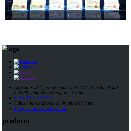
Edificio No.12, parque industrial CIMC, Nanshan Road
523808, ciudad de Dongguan, China
+86 0769-22235716
7 días a la semana de 10:00 am a 6:00 pm
info@vecmotioncontrol.com
producto