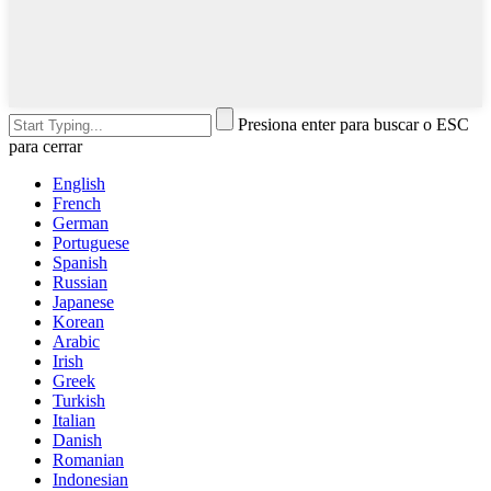
Presiona enter para buscar o ESC
para cerrar
English
French
German
Portuguese
Spanish
Russian
Japanese
Korean
Arabic
Irish
Greek
Turkish
Italian
Danish
Romanian
Indonesian