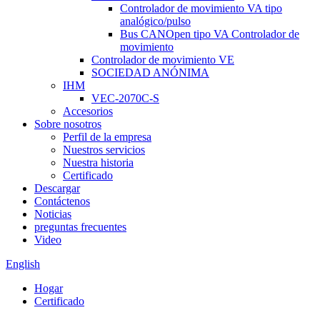
Controlador de movimiento VA tipo
analógico/pulso
Bus CANOpen tipo VA Controlador de
movimiento
Controlador de movimiento VE
SOCIEDAD ANÓNIMA
IHM
VEC-2070C-S
Accesorios
Sobre nosotros
Perfil de la empresa
Nuestros servicios
Nuestra historia
Certificado
Descargar
Contáctenos
Noticias
preguntas frecuentes
Video
English
Hogar
Certificado