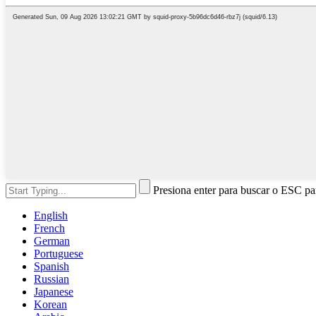
Presiona enter para buscar o ESC par
English
French
German
Portuguese
Spanish
Russian
Japanese
Korean