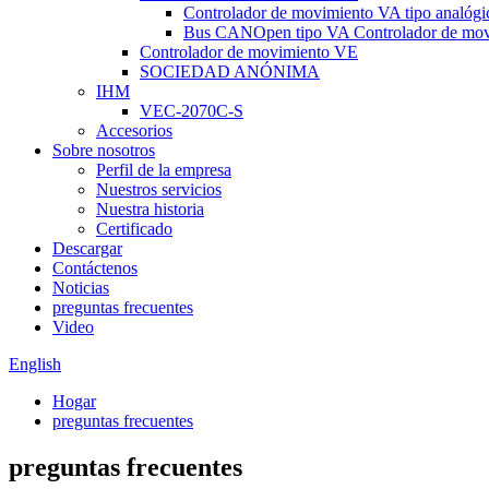
Controlador de movimiento VA tipo analógi
Bus CANOpen tipo VA Controlador de mov
Controlador de movimiento VE
SOCIEDAD ANÓNIMA
IHM
VEC-2070C-S
Accesorios
Sobre nosotros
Perfil de la empresa
Nuestros servicios
Nuestra historia
Certificado
Descargar
Contáctenos
Noticias
preguntas frecuentes
Video
English
Hogar
preguntas frecuentes
preguntas frecuentes