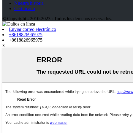
Nuestra historia
Certificado
© Copyright - 2010-2023 : Todos los derechos reservados.
Enviar correo electrónico
+8618826965975
+8618826965975
x