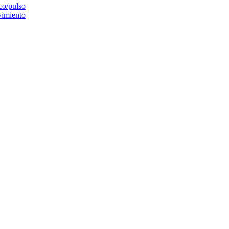
co/pulso
imiento