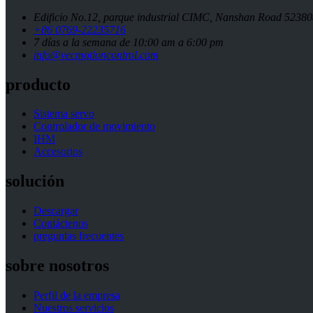
Edificio No.12, parque industrial CIMC, Nanshan Road 5238
+86 0769-22235716
7 días a la semana de 10:00 am a 6:00 pm
info@vecmotioncontrol.com
producto
Sistema servo
Controlador de movimiento
IHM
Accesorios
solución
Descargar
Contáctenos
preguntas frecuentes
sobre nosotros
Perfil de la empresa
Nuestros servicios