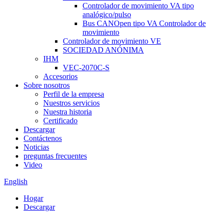
Controlador de movimiento VA tipo
analógico/pulso
Bus CANOpen tipo VA Controlador de
movimiento
Controlador de movimiento VE
SOCIEDAD ANÓNIMA
IHM
VEC-2070C-S
Accesorios
Sobre nosotros
Perfil de la empresa
Nuestros servicios
Nuestra historia
Certificado
Descargar
Contáctenos
Noticias
preguntas frecuentes
Video
English
Hogar
Descargar