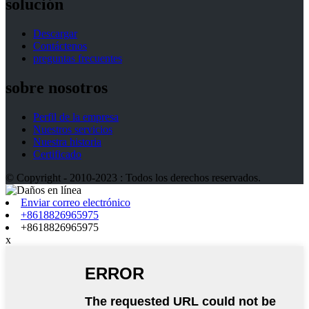
solución
Descargar
Contáctenos
preguntas frecuentes
sobre nosotros
Perfil de la empresa
Nuestros servicios
Nuestra historia
Certificado
© Copyright - 2010-2023 : Todos los derechos reservados.
Enviar correo electrónico
+8618826965975
+8618826965975
x