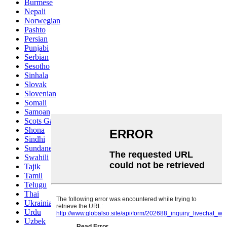
Burmese
Nepali
Norwegian
Pashto
Persian
Punjabi
Serbian
Sesotho
Sinhala
Slovak
Slovenian
Somali
Samoan
Scots Gaelic
Shona
Sindhi
Sundanese
Swahili
Tajik
Tamil
Telugu
Thai
Ukrainian
Urdu
Uzbek