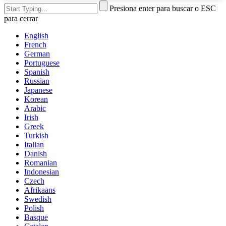
Presiona enter para buscar o ESC
para cerrar
English
French
German
Portuguese
Spanish
Russian
Japanese
Korean
Arabic
Irish
Greek
Turkish
Italian
Danish
Romanian
Indonesian
Czech
Afrikaans
Swedish
Polish
Basque