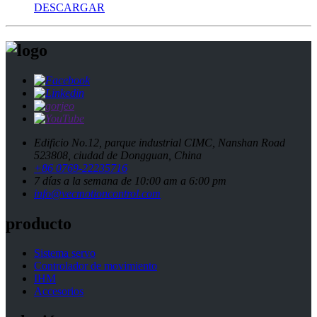
DESCARGAR
Edificio No.12, parque industrial CIMC, Nanshan Road
523808, ciudad de Dongguan, China
+86 0769-22235716
7 días a la semana de 10:00 am a 6:00 pm
info@vecmotioncontrol.com
producto
Sistema servo
Controlador de movimiento
IHM
Accesorios