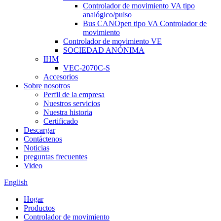
Controlador de movimiento VA tipo
analógico/pulso
Bus CANOpen tipo VA Controlador de
movimiento
Controlador de movimiento VE
SOCIEDAD ANÓNIMA
IHM
VEC-2070C-S
Accesorios
Sobre nosotros
Perfil de la empresa
Nuestros servicios
Nuestra historia
Certificado
Descargar
Contáctenos
Noticias
preguntas frecuentes
Video
English
Hogar
Productos
Controlador de movimiento