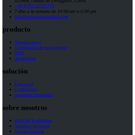
523808, ciudad de Dongguan, China
+86 0769-22235716
7 días a la semana de 10:00 am a 6:00 pm
info@vecmotioncontrol.com
producto
Sistema servo
Controlador de movimiento
IHM
Accesorios
solución
Descargar
Contáctenos
preguntas frecuentes
sobre nosotros
Perfil de la empresa
Nuestros servicios
Nuestra historia