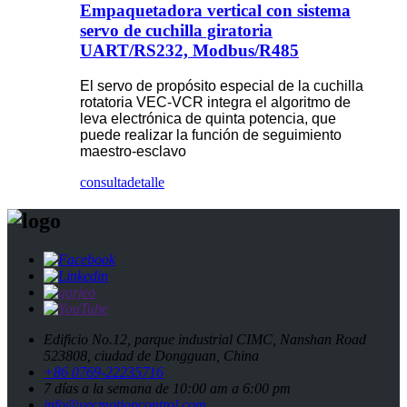
Empaquetadora vertical con sistema
servo de cuchilla giratoria
UART/RS232, Modbus/R485
El servo de propósito especial de la cuchilla
rotatoria VEC-VCR integra el algoritmo de
leva electrónica de quinta potencia, que
puede realizar la función de seguimiento
maestro-esclavo
consulta
detalle
Edificio No.12, parque industrial CIMC, Nanshan Road
523808, ciudad de Dongguan, China
+86 0769-22235716
7 días a la semana de 10:00 am a 6:00 pm
info@vecmotioncontrol.com