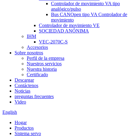
Controlador de movimiento VA tipo
analógico/pulso
Bus CANOpen tipo VA Controlador de
movimiento
Controlador de movimiento VE
SOCIEDAD ANÓNIMA
IHM
VEC-2070C-S
Accesorios
Sobre nosotros
Perfil de la empresa
Nuestros servicios
Nuestra historia
Certificado
Descargar
Contáctenos
Noticias
preguntas frecuentes
Video
English
Hogar
Productos
Sistema servo