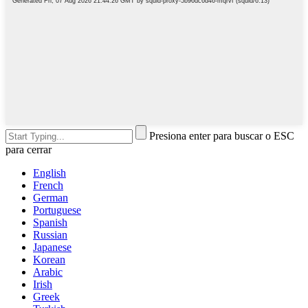
Presiona enter para buscar o ESC
para cerrar
English
French
German
Portuguese
Spanish
Russian
Japanese
Korean
Arabic
Irish
Greek