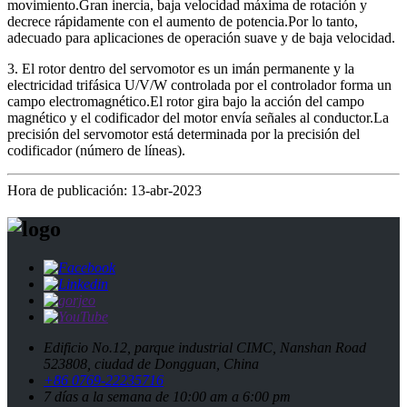
movimiento.Gran inercia, baja velocidad máxima de rotación y
decrece rápidamente con el aumento de potencia.Por lo tanto,
adecuado para aplicaciones de operación suave y de baja velocidad.
3. El rotor dentro del servomotor es un imán permanente y la
electricidad trifásica U/V/W controlada por el controlador forma un
campo electromagnético.El rotor gira bajo la acción del campo
magnético y el codificador del motor envía señales al conductor.La
precisión del servomotor está determinada por la precisión del
codificador (número de líneas).
Hora de publicación: 13-abr-2023
Edificio No.12, parque industrial CIMC, Nanshan Road
523808, ciudad de Dongguan, China
+86 0769-22235716
7 días a la semana de 10:00 am a 6:00 pm